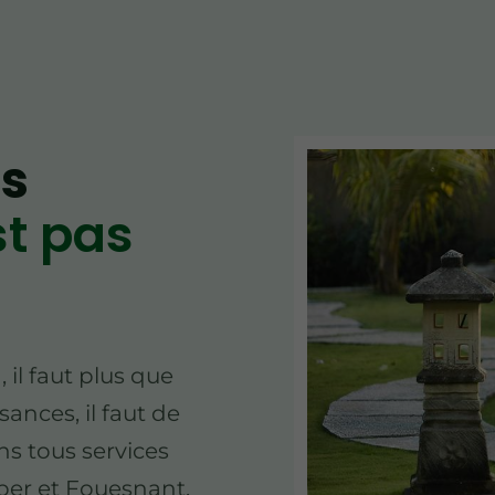
ns
st pas
 il faut plus que
ances, il faut de
s tous services
per et Fouesnant.