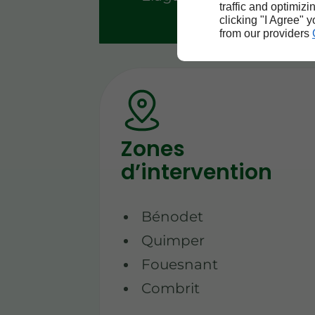
traffic and optimizi
clicking "I Agree" 
from our providers
Zones
d’intervention
Bénodet
Quimper
Fouesnant
Combrit