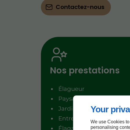
Contactez-nous
Nos prestations
Élagueur
Paysagiste
Your priva
Jardinier
Entretien paysager
We use Cookies to
personalising conte
Élagage d'arbres