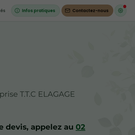
tés
Infos pratiques
Contactez-nous
eprise T.T.C ELAGAGE
 devis, appelez au
02